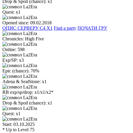
Drop & Spoil (chance):
х1
Quest:
x1
Opened since:
09.02.2018
ОПИС СЕРВЕРУ C4 X1
Find a party
ПОЧАТИ ГРУ
Chronicles:
High Five
Online:
598
Exp/SP:
x3
Epic (chance):
70%
Adena & SealStone:
x1
RB exp/sp/drop:
x1/x1/х2*
Drop & Spoil (chance):
х1
Quest:
x1
Start:
03.10.2025
* Up to Level 75