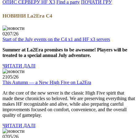
ОПИС СЕРВЕРУ HF X3
Find a party
ПОЧАТИ ГРУ
НОВИНИ La2Era C4
02
07/26
Start of the July events on the C4 x1 and HF x3 servers
Summer at La2Era promises to be awesome! Players will be
treated to a special annual July adventure.
ЧИТАТИ ДАЛІ
21
05/26
This Autumn — a New High Five on La2Era
At the core of the new server is the classic High Five spirit that
made these chronicles so beloved. We are preserving everything that
makes HF recognizable and alive, while also preparing careful
improvements focused on comfort, convenience, and the overall
quality of gameplay.
ЧИТАТИ ДАЛІ
07
05/26