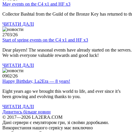
May events on the C4 x1 and HF x3
Collector
Bashtal
from
the
Guild
of
the
Bronze
Key
has
returned
to
t
ЧИТАТИ ДАЛІ
27
03/26
Start of spring events on the C4 x1 and HF x3
Dear
players!
The
seasonal
events
have
already
started
on
the
servers.
We
wish
everyone
valuable
rewards
and
good
luck!
ЧИТАТИ ДАЛІ
09
02/26
Happy Birthday, La2Era — 8 years!
Eight years ago we brought this world to life, and ever since it’s
been growing and evolving thanks to you.
ЧИТАТИ ДАЛІ
Дивитись більше новин
© 2017—2026 LA2ERA.COM
Дані сервери є емулятором гри, зі своїми доробками.
Використання нашого сервісу має виключно