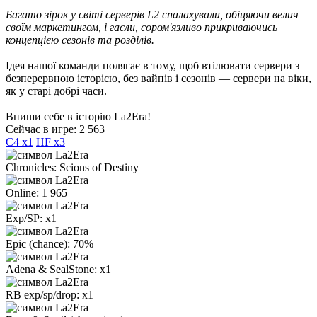
Багато зірок у світі серверів L2 спалахували, обіцяючи велич
своїм маркетингом, і гасли, сором'язливо прикриваючись
концепцією сезонів та розділів.
Ідея нашої команди полягає в тому, щоб втілювати сервери з
безперервною історією, без вайпів і сезонів — сервери на віки,
як у старі добрі часи.
Впиши себе в історію La2Era!
Сейчас в игре: 2 563
C4 x1
HF x3
Chronicles:
Scions of Destiny
Online:
1 965
Exp/SP:
x1
Epic (chance):
70%
Adena & SealStone:
x1
RB exp/sp/drop:
х1